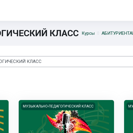
ГИЧЕСКИЙ КЛАСС
Курсы
АБИТУРИЕНТ
го образования "Музыкально-педагогический класс"
Изображение курса Я - Музыкант
Из
МУЗЫКАЛЬНО-ПЕДАГОГИЧЕСКИЙ КЛАСС
МУ